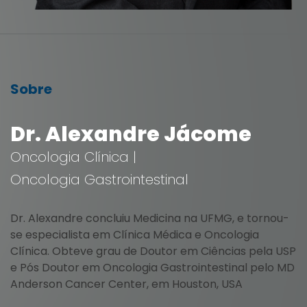
Sobre
Dr. Alexandre Jácome
Oncologia Clínica |
Oncologia Gastrointestinal
Dr. Alexandre concluiu Medicina na UFMG, e tornou-
se especialista em Clínica Médica e Oncologia
Clínica. Obteve grau de Doutor em Ciências pela USP
e Pós Doutor em Oncologia Gastrointestinal pelo MD
Anderson Cancer Center, em Houston, USA