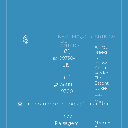
INFORMAÇÕES
ARTIGOS
DE
CONTATO
All You
(31)
Need
To
99738-
Know
5151
About
Vardenafil:
(31)
The
Essential
3888-
Guide
9300
Leia
Mais
dr.alexandre.oncologia@gmail.com
R. da
Nivolumabe
Paisagem,
É