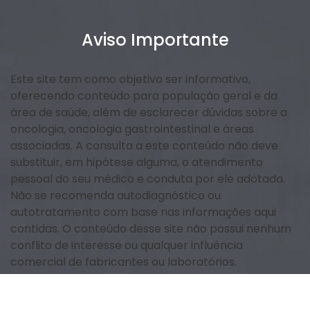
Aviso Importante
Este site tem como objetivo ser informativo,
oferecendo conteúdo para população geral e da
área de saúde, além de esclarecer dúvidas sobre a
oncologia, oncologia gastrointestinal e áreas
associadas. A consulta a este conteúdo não deve
substituir, em hipótese alguma, o atendimento
pessoal do seu médico e conduta por ele adotada.
Não se recomenda autodiagnóstico ou
autotratamento com base nas informações aqui
contidas. O conteúdo desse site não possui nenhum
conflito de interesse ou qualquer influência
comercial de fabricantes ou laboratórios.