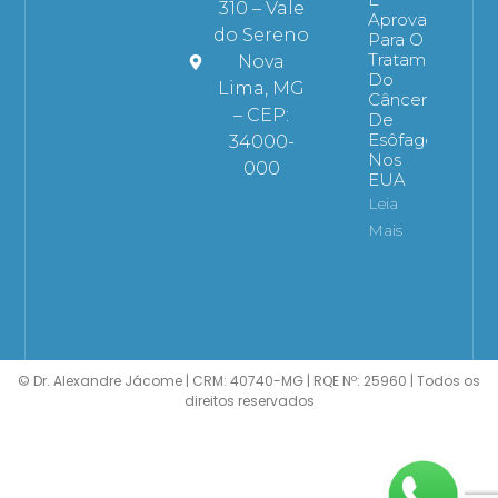
310 – Vale
Aprovado
do Sereno
Para O
Tratamento
Nova
Do
Lima, MG
Câncer
– CEP:
De
Esôfago
34000-
Nos
000
EUA
Leia
Mais
© Dr. Alexandre Jácome | CRM: 40740-MG | RQE Nº: 25960 | Todos os
direitos reservados