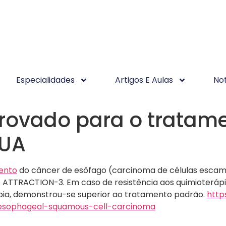
Especialidades
Artigos E Aulas
Not
rovado para o tratame
EUA
ento
do câncer de esôfago (carcinoma de células escamo
 ATTRACTION-3. Em caso de resistência aos quimioterápic
ia, demonstrou-se superior ao tratamento padrão.
http
esophageal-squamous-cell-carcinoma