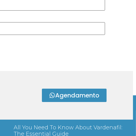
Agendamento
ARTIGOS
All You Need To Know About Vardenafil:
The Essential Guide