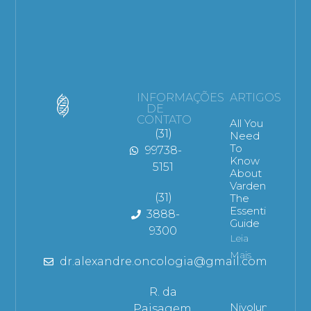
INFORMAÇÕES
ARTIGOS
DE
CONTATO
All You
(31)
Need
To
99738-
Know
5151
About
Vardenafil:
(31)
The
Essential
3888-
Guide
9300
Leia
Mais
dr.alexandre.oncologia@gmail.com
R. da
Nivolumabe
Paisagem,