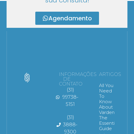
sua consulta!
Agendamento
INFORMAÇÕES
ARTIGOS
DE
CONTATO
All You
(31)
Need
To
99738-
Know
5151
About
Vardenafil:
(31)
The
Essential
3888-
Guide
9300