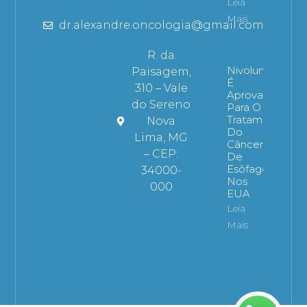
Leia
Mais
dr.alexandre.oncologia@gmail.com
R. da
Nivolumabe
Paisagem,
É
310 – Vale
Aprovado
do Sereno
Para O
Tratamento
Nova
Do
Lima, MG
Câncer
– CEP:
De
Esôfago
34000-
Nos
000
EUA
Leia
Mais