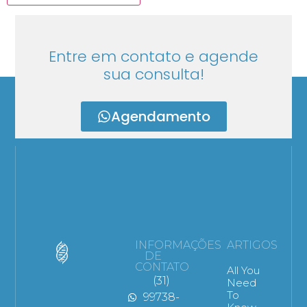
Entre em contato e agende
sua consulta!
Agendamento
INFORMAÇÕES
ARTIGOS
DE
CONTATO
All You
(31)
Need
To
99738-