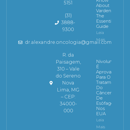
Know
5151
About
Vardenafil:
(31)
The
Essential
3888-
Guide
9300
Leia
Mais
dr.alexandre.oncologia@gmail.com
R. da
Nivolumabe
Paisagem,
É
310 – Vale
Aprovado
do Sereno
Para O
Tratamento
Nova
Do
Lima, MG
Câncer
– CEP:
De
Esôfago
34000-
Nos
000
EUA
Leia
Mais