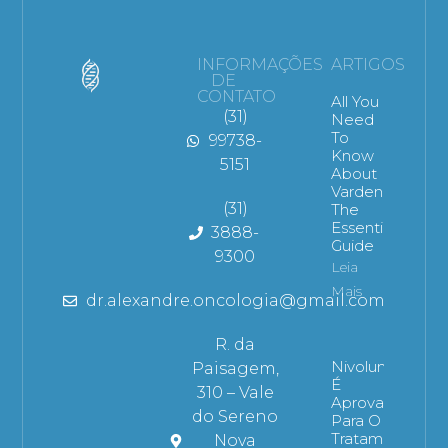
INFORMAÇÕES
ARTIGOS
DE
CONTATO
All You
(31)
Need
To
99738-
Know
5151
About
Vardenafil:
(31)
The
Essential
3888-
Guide
9300
Leia
Mais
dr.alexandre.oncologia@gmail.com
R. da
Nivolumabe
Paisagem,
É
310 – Vale
Aprovado
do Sereno
Para O
Tratamento
Nova